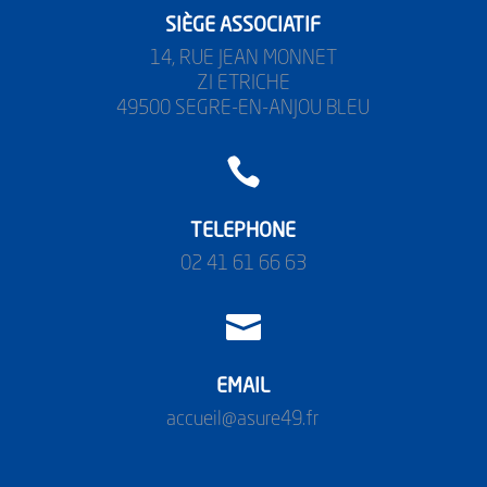
SIÈGE ASSOCIATIF
14, RUE JEAN MONNET
ZI ETRICHE
49500 SEGRE-EN-ANJOU BLEU

TELEPHONE
02 41 61 66 63

EMAIL
accueil@asure49.fr