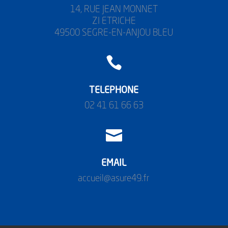
14, RUE JEAN MONNET
ZI ETRICHE
49500 SEGRE-EN-ANJOU BLEU

TELEPHONE
02 41 61 66 63

EMAIL
accueil@asure49.fr