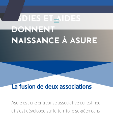
ASDIES ET AIDES
DONNENT
NAISSANCE À ASURE
La fusion de deux associations
Asure est une entreprise associative qui est née
et s’est dévelopée sur le territoire segréen dans