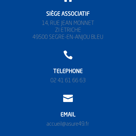
SIÈGE ASSOCIATIF
14, RUE JEAN MONNET
ZI ETRICHE
49500 SEGRE-EN-ANJOU BLEU

TELEPHONE
02 41 61 66 63

EMAIL
accueil@asure49.fr