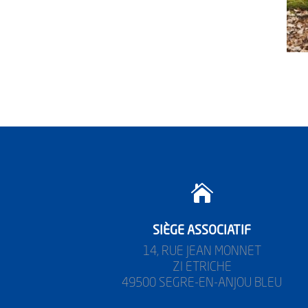

SIÈGE ASSOCIATIF
14, RUE JEAN MONNET
ZI ETRICHE
49500 SEGRE-EN-ANJOU BLEU