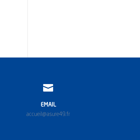

EMAIL
accueil@asure49.fr