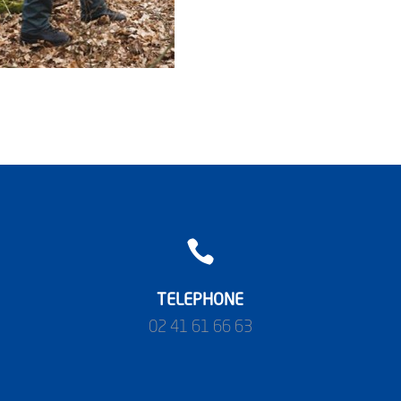

TELEPHONE
02 41 61 66 63